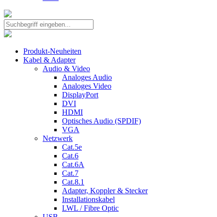
Produkt-Neuheiten
Kabel & Adapter
Audio & Video
Analoges Audio
Analoges Video
DisplayPort
DVI
HDMI
Optisches Audio (SPDIF)
VGA
Netzwerk
Cat.5e
Cat.6
Cat.6A
Cat.7
Cat.8.1
Adapter, Koppler & Stecker
Installationskabel
LWL / Fibre Optic
USB