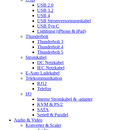
USB 2.0
USB 3.2
USB 4
USB Stromversorgungskabel
USB Typ C
Lightning (iPhone & iPad)
Thunderbolt
Thunderbolt 3
Thunderbolt 4
Thunderbolt 5
Stromkabel
DC Netzkabel
IEC Netzkabel
E-Auto Ladekabel
Telekommunikation
RJ12
Telefon
I/O
Interne Stromkabel & -adapter
KVM & PS/2
SATA
Seriell & Parallel
Audio & Video
Konverter & Scaler