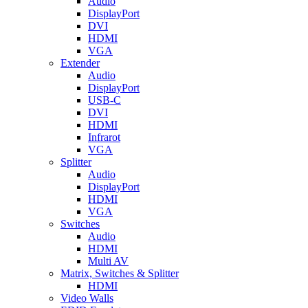
Audio
DisplayPort
DVI
HDMI
VGA
Extender
Audio
DisplayPort
USB-C
DVI
HDMI
Infrarot
VGA
Splitter
Audio
DisplayPort
HDMI
VGA
Switches
Audio
HDMI
Multi AV
Matrix, Switches & Splitter
HDMI
Video Walls