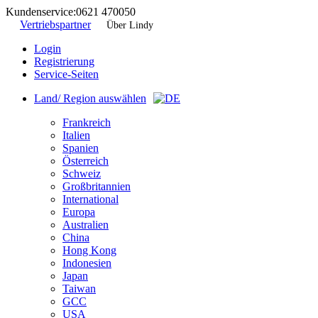
Kundenservice:
0621 470050
Vertriebspartner
Über Lindy
Login
Registrierung
Service-Seiten
Land/ Region auswählen
Frankreich
Italien
Spanien
Österreich
Schweiz
Großbritannien
International
Europa
Australien
China
Hong Kong
Indonesien
Japan
Taiwan
GCC
USA