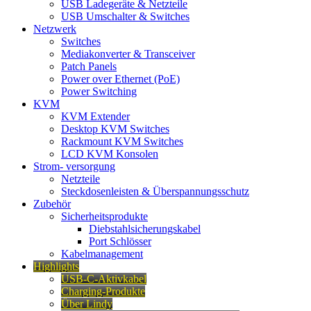
USB Ladegeräte & Netzteile
USB Umschalter & Switches
Netzwerk
Switches
Mediakonverter & Transceiver
Patch Panels
Power over Ethernet (PoE)
Power Switching
KVM
KVM Extender
Desktop KVM Switches
Rackmount KVM Switches
LCD KVM Konsolen
Strom- versorgung
Netzteile
Steckdosenleisten & Überspannungsschutz
Zubehör
Sicherheitsprodukte
Diebstahlsicherungskabel
Port Schlösser
Kabelmanagement
Highlights
USB-C-Aktivkabel
Charging-Produkte
Über Lindy