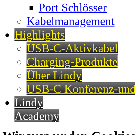
Port Schlösser
Kabelmanagement
Highlights
USB-C-Aktivkabel
Charging-Produkte
Über Lindy
USB-C Konferenz-und
Lindy
Academy