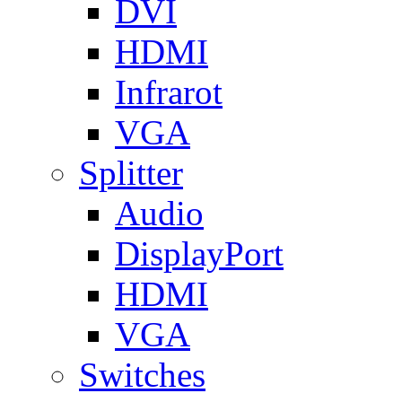
DVI
HDMI
Infrarot
VGA
Splitter
Audio
DisplayPort
HDMI
VGA
Switches