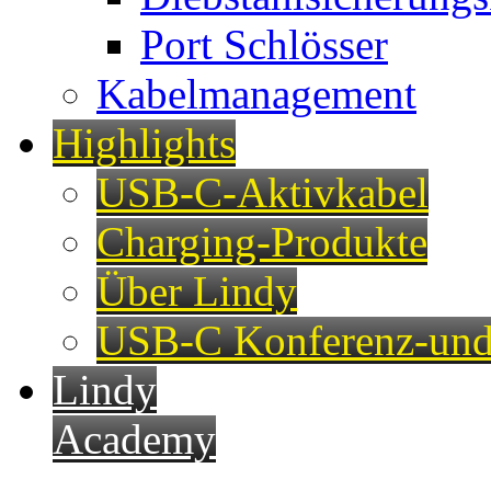
Port Schlösser
Kabelmanagement
Highlights
USB-C-Aktivkabel
Charging-Produkte
Über Lindy
USB-C Konferenz-und
Lindy
Academy