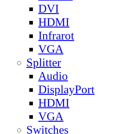
DVI
HDMI
Infrarot
VGA
Splitter
Audio
DisplayPort
HDMI
VGA
Switches