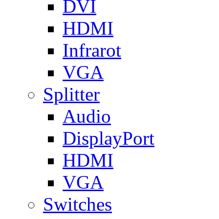
DVI
HDMI
Infrarot
VGA
Splitter
Audio
DisplayPort
HDMI
VGA
Switches