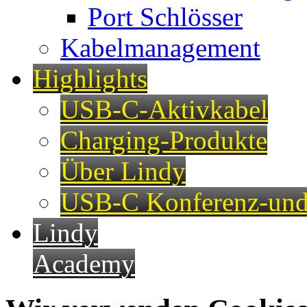
Port Schlösser
Kabelmanagement
Highlights
USB-C-Aktivkabel
Charging-Produkte
Über Lindy
USB-C Konferenz-und
Lindy
Academy