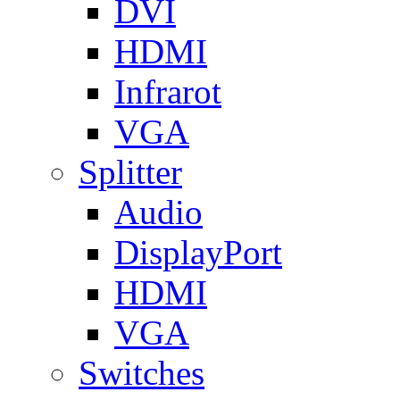
DVI
HDMI
Infrarot
VGA
Splitter
Audio
DisplayPort
HDMI
VGA
Switches