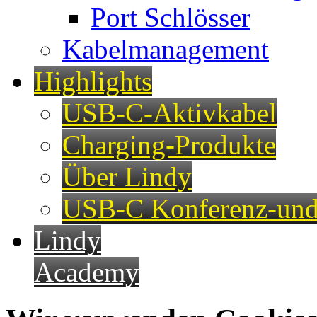
Port Schlösser
Kabelmanagement
Highlights
USB-C-Aktivkabel
Charging-Produkte
Über Lindy
USB-C Konferenz-und
Lindy
Academy