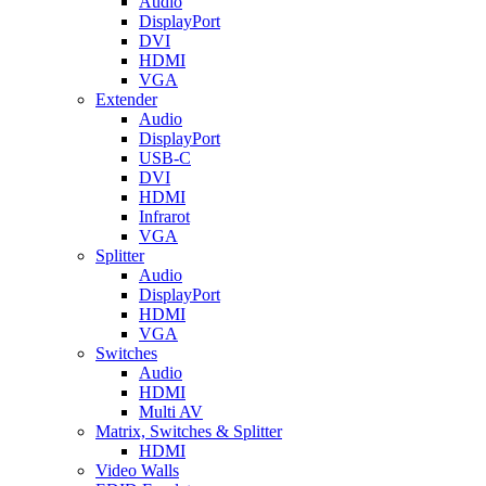
Audio
DisplayPort
DVI
HDMI
VGA
Extender
Audio
DisplayPort
USB-C
DVI
HDMI
Infrarot
VGA
Splitter
Audio
DisplayPort
HDMI
VGA
Switches
Audio
HDMI
Multi AV
Matrix, Switches & Splitter
HDMI
Video Walls