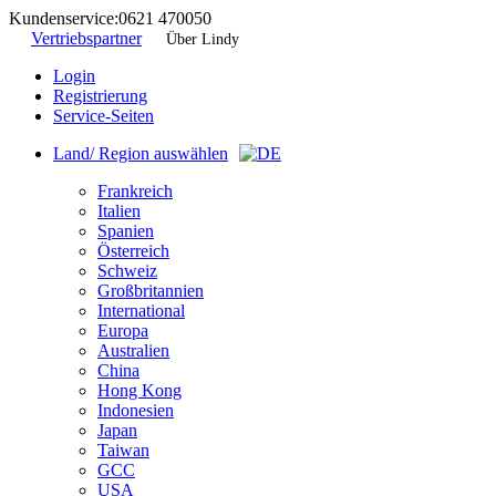
Kundenservice:
0621 470050
Vertriebspartner
Über Lindy
Login
Registrierung
Service-Seiten
Land/ Region auswählen
Frankreich
Italien
Spanien
Österreich
Schweiz
Großbritannien
International
Europa
Australien
China
Hong Kong
Indonesien
Japan
Taiwan
GCC
USA