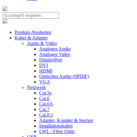
Produkt-Neuheiten
Kabel & Adapter
Audio & Video
Analoges Audio
Analoges Video
DisplayPort
DVI
HDMI
Optisches Audio (SPDIF)
VGA
Netzwerk
Cat.5e
Cat.6
Cat.6A
Cat.7
Cat.8.1
Adapter, Koppler & Stecker
Installationskabel
LWL / Fibre Optic
USB