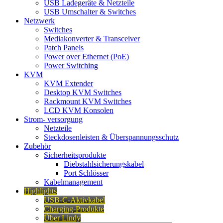
USB Ladegeräte & Netzteile
USB Umschalter & Switches
Netzwerk
Switches
Mediakonverter & Transceiver
Patch Panels
Power over Ethernet (PoE)
Power Switching
KVM
KVM Extender
Desktop KVM Switches
Rackmount KVM Switches
LCD KVM Konsolen
Strom- versorgung
Netzteile
Steckdosenleisten & Überspannungsschutz
Zubehör
Sicherheitsprodukte
Diebstahlsicherungskabel
Port Schlösser
Kabelmanagement
Highlights
USB-C-Aktivkabel
Charging-Produkte
Über Lindy