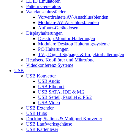
EDID Emulatoren
Pattern Generators
Wandanschlussfelder
Vorverdrahtete AV-Anschlussblenden
Modulare AV-Anschlussblenden
Aufputz-Gerätedosen
Displayhalterungen
Desktop-Monitor-Halterungen
Modulare Desktop Halterungssysteme
PC-Halterungen
TV-, Digital-Signage- & Projektorhalterungen
Headsets, Kopfhörer und Mikrofone
Videokonferenz-Systeme
USB
USB Konverter
USB Audio
USB Ethernet
USB SATA, IDE & M.2
USB Seriell, Parallel & PS/2
USB Video
USB Extender
USB Hubs
Docking Stations & Multiport Konverter
USB Laufwerksgehäuse
USB Kartenleser