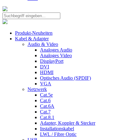
Produkt-Neuheiten
Kabel & Adapter
Audio & Video
Analoges Audio
Analoges Video
DisplayPort
DVI
HDMI
Optisches Audio (SPDIF)
VGA
Netzwerk
Cat.5e
Cat.6
Cat.6A
Cat.7
Cat.8.1
Adapter, Koppler & Stecker
Installationskabel
LWL / Fibre Optic
USB