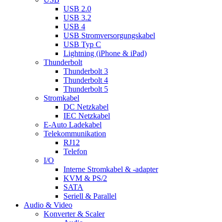
USB 2.0
USB 3.2
USB 4
USB Stromversorgungskabel
USB Typ C
Lightning (iPhone & iPad)
Thunderbolt
Thunderbolt 3
Thunderbolt 4
Thunderbolt 5
Stromkabel
DC Netzkabel
IEC Netzkabel
E-Auto Ladekabel
Telekommunikation
RJ12
Telefon
I/O
Interne Stromkabel & -adapter
KVM & PS/2
SATA
Seriell & Parallel
Audio & Video
Konverter & Scaler