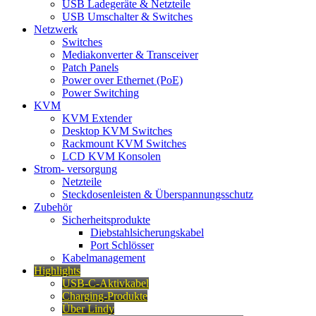
USB Ladegeräte & Netzteile
USB Umschalter & Switches
Netzwerk
Switches
Mediakonverter & Transceiver
Patch Panels
Power over Ethernet (PoE)
Power Switching
KVM
KVM Extender
Desktop KVM Switches
Rackmount KVM Switches
LCD KVM Konsolen
Strom- versorgung
Netzteile
Steckdosenleisten & Überspannungsschutz
Zubehör
Sicherheitsprodukte
Diebstahlsicherungskabel
Port Schlösser
Kabelmanagement
Highlights
USB-C-Aktivkabel
Charging-Produkte
Über Lindy