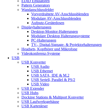
EDID Emulatoren
Pattern Generators
Wandanschlussfelder
Vorverdrahtete AV-Anschlussblenden
Modulare AV-Anschlussblenden
Aufputz-Gerätedosen
Displayhalterungen
Desktop-Monitor-Halterungen
Modulare Desktop Halterungssysteme
PC-Halterungen
TV-, Digital-Signage- & Projektorhalterungen
Headsets, Kopfhörer und Mikrofone
Videokonferenz-Systeme
USB
USB Konverter
USB Audio
USB Ethernet
USB SATA, IDE & M.2
USB Seriell, Parallel & PS/2
USB Video
USB Extender
USB Hubs
Docking Stations & Multiport Konverter
USB Laufwerksgehäuse
USB Kartenleser