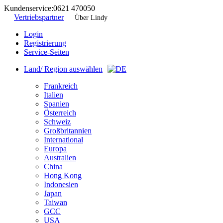
Kundenservice:
0621 470050
Vertriebspartner
Über Lindy
Login
Registrierung
Service-Seiten
Land/ Region auswählen
Frankreich
Italien
Spanien
Österreich
Schweiz
Großbritannien
International
Europa
Australien
China
Hong Kong
Indonesien
Japan
Taiwan
GCC
USA