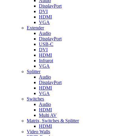
Audio
DisplayPort
DVI
HDMI
VGA
Extender
Audio
DisplayPort
USB-C
DVI
HDMI
Infrarot
VGA
Splitter
Audio
DisplayPort
HDMI
VGA
Switches
Audio
HDMI
Multi AV
Matrix, Switches & Splitter
HDMI
Video Walls