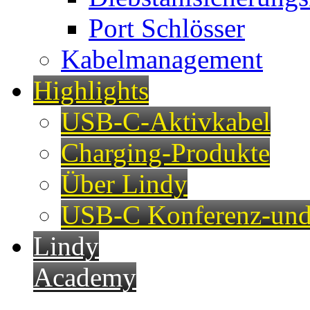
Port Schlösser
Kabelmanagement
Highlights
USB-C-Aktivkabel
Charging-Produkte
Über Lindy
USB-C Konferenz-und
Lindy
Academy