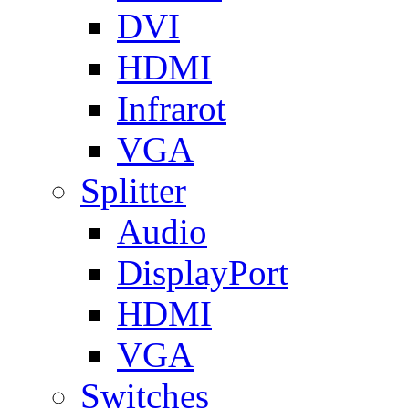
DVI
HDMI
Infrarot
VGA
Splitter
Audio
DisplayPort
HDMI
VGA
Switches