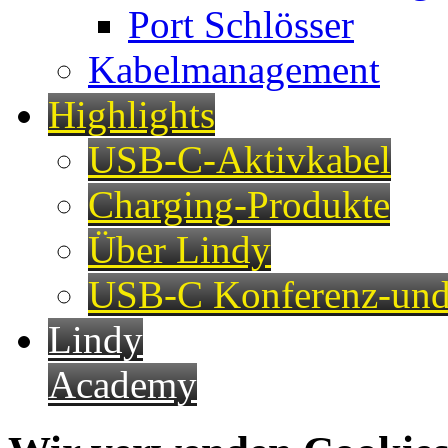
Port Schlösser
Kabelmanagement
Highlights
USB-C-Aktivkabel
Charging-Produkte
Über Lindy
USB-C Konferenz-und
Lindy
Academy