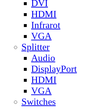
DVI
HDMI
Infrarot
VGA
Splitter
Audio
DisplayPort
HDMI
VGA
Switches