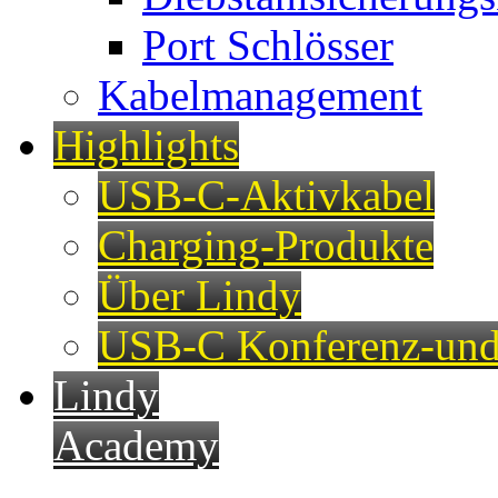
Port Schlösser
Kabelmanagement
Highlights
USB-C-Aktivkabel
Charging-Produkte
Über Lindy
USB-C Konferenz-und
Lindy
Academy