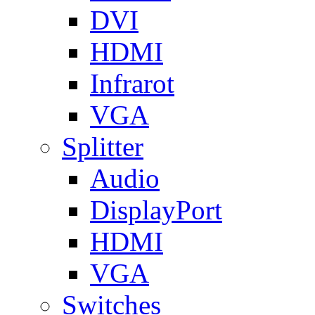
DVI
HDMI
Infrarot
VGA
Splitter
Audio
DisplayPort
HDMI
VGA
Switches