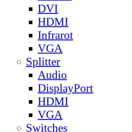
DVI
HDMI
Infrarot
VGA
Splitter
Audio
DisplayPort
HDMI
VGA
Switches