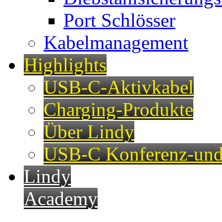
Port Schlösser
Kabelmanagement
Highlights
USB-C-Aktivkabel
Charging-Produkte
Über Lindy
USB-C Konferenz-und
Lindy
Academy