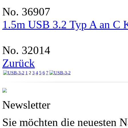
No. 36907
1.5m USB 3.2 Typ A an C Ka
No. 32014
Zurück
1
2
3
4
5
6
7
Newsletter
Sie möchten die neuesten N