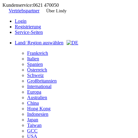
Kundenservice:
0621 470050
Vertriebspartner
Über Lindy
Login
Registrierung
Service-Seiten
Land/ Region auswählen
Frankreich
Italien
Spanien
Österreich
Schweiz
Großbritannien
International
Europa
Australien
China
Hong Kong
Indonesien
Japan
Taiwan
GCC
USA