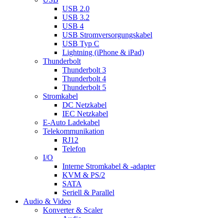
USB 2.0
USB 3.2
USB 4
USB Stromversorgungskabel
USB Typ C
Lightning (iPhone & iPad)
Thunderbolt
Thunderbolt 3
Thunderbolt 4
Thunderbolt 5
Stromkabel
DC Netzkabel
IEC Netzkabel
E-Auto Ladekabel
Telekommunikation
RJ12
Telefon
I/O
Interne Stromkabel & -adapter
KVM & PS/2
SATA
Seriell & Parallel
Audio & Video
Konverter & Scaler