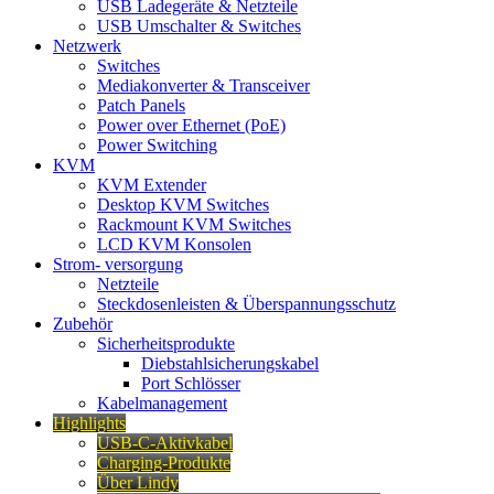
USB Ladegeräte & Netzteile
USB Umschalter & Switches
Netzwerk
Switches
Mediakonverter & Transceiver
Patch Panels
Power over Ethernet (PoE)
Power Switching
KVM
KVM Extender
Desktop KVM Switches
Rackmount KVM Switches
LCD KVM Konsolen
Strom- versorgung
Netzteile
Steckdosenleisten & Überspannungsschutz
Zubehör
Sicherheitsprodukte
Diebstahlsicherungskabel
Port Schlösser
Kabelmanagement
Highlights
USB-C-Aktivkabel
Charging-Produkte
Über Lindy