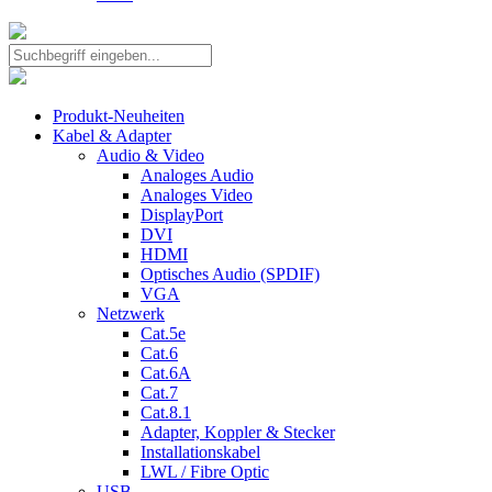
Produkt-Neuheiten
Kabel & Adapter
Audio & Video
Analoges Audio
Analoges Video
DisplayPort
DVI
HDMI
Optisches Audio (SPDIF)
VGA
Netzwerk
Cat.5e
Cat.6
Cat.6A
Cat.7
Cat.8.1
Adapter, Koppler & Stecker
Installationskabel
LWL / Fibre Optic
USB