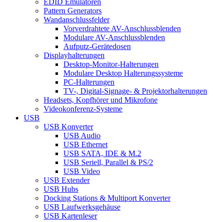
EDID Emulatoren
Pattern Generators
Wandanschlussfelder
Vorverdrahtete AV-Anschlussblenden
Modulare AV-Anschlussblenden
Aufputz-Gerätedosen
Displayhalterungen
Desktop-Monitor-Halterungen
Modulare Desktop Halterungssysteme
PC-Halterungen
TV-, Digital-Signage- & Projektorhalterungen
Headsets, Kopfhörer und Mikrofone
Videokonferenz-Systeme
USB
USB Konverter
USB Audio
USB Ethernet
USB SATA, IDE & M.2
USB Seriell, Parallel & PS/2
USB Video
USB Extender
USB Hubs
Docking Stations & Multiport Konverter
USB Laufwerksgehäuse
USB Kartenleser