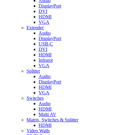
Audio
DisplayPort
DVI
HDMI
VGA
Extender
Audio
DisplayPort
USB-C
DVI
HDMI
Infrarot
VGA
Splitter
Audio
DisplayPort
HDMI
VGA
Switches
Audio
HDMI
Multi AV
Matrix, Switches & Splitter
HDMI
Video Walls