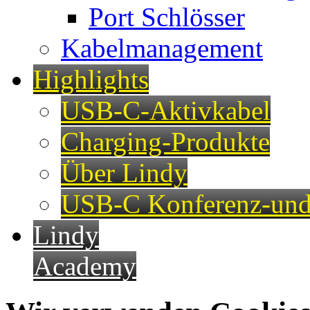
Port Schlösser
Kabelmanagement
Highlights
USB-C-Aktivkabel
Charging-Produkte
Über Lindy
USB-C Konferenz-und
Lindy
Academy