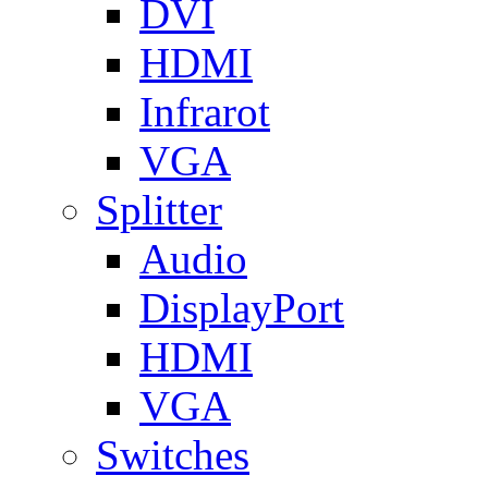
DVI
HDMI
Infrarot
VGA
Splitter
Audio
DisplayPort
HDMI
VGA
Switches