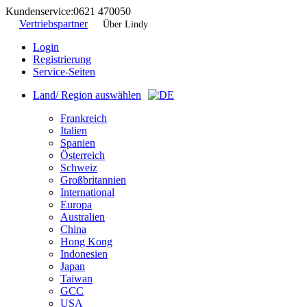
Kundenservice:
0621 470050
Vertriebspartner
Über Lindy
Login
Registrierung
Service-Seiten
Land/ Region auswählen
Frankreich
Italien
Spanien
Österreich
Schweiz
Großbritannien
International
Europa
Australien
China
Hong Kong
Indonesien
Japan
Taiwan
GCC
USA