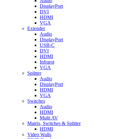
Audio
DisplayPort
DVI
HDMI
VGA
Extender
Audio
DisplayPort
USB-C
DVI
HDMI
Infrarot
VGA
Splitter
Audio
DisplayPort
HDMI
VGA
Switches
Audio
HDMI
Multi AV
Matrix, Switches & Splitter
HDMI
Video Walls