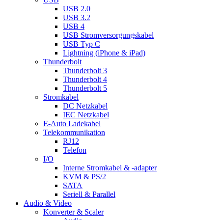
USB 2.0
USB 3.2
USB 4
USB Stromversorgungskabel
USB Typ C
Lightning (iPhone & iPad)
Thunderbolt
Thunderbolt 3
Thunderbolt 4
Thunderbolt 5
Stromkabel
DC Netzkabel
IEC Netzkabel
E-Auto Ladekabel
Telekommunikation
RJ12
Telefon
I/O
Interne Stromkabel & -adapter
KVM & PS/2
SATA
Seriell & Parallel
Audio & Video
Konverter & Scaler