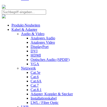
Produkt-Neuheiten
Kabel & Adapter
Audio & Video
Analoges Audio
Analoges Video
DisplayPort
DVI
HDMI
Optisches Audio (SPDIF)
VGA
Netzwerk
Cat.5e
Cat.6
Cat.6A
Cat.7
Cat.8.1
Adapter, Koppler & Stecker
Installationskabel
LWL / Fibre Optic
USB