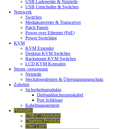
USB Ladegeräte & Netzteile
USB Umschalter & Switches
Netzwerk
Switches
Mediakonverter & Transceiver
Patch Panels
Power over Ethernet (PoE)
Power Switching
KVM
KVM Extender
Desktop KVM Switches
Rackmount KVM Switches
LCD KVM Konsolen
Strom- versorgung
Netzteile
Steckdosenleisten & Überspannungsschutz
Zubehör
Sicherheitsprodukte
Diebstahlsicherungskabel
Port Schlösser
Kabelmanagement
Highlights
USB-C-Aktivkabel
Charging-Produkte
Über Lindy