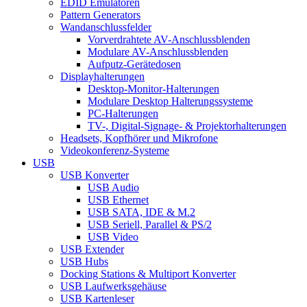
EDID Emulatoren
Pattern Generators
Wandanschlussfelder
Vorverdrahtete AV-Anschlussblenden
Modulare AV-Anschlussblenden
Aufputz-Gerätedosen
Displayhalterungen
Desktop-Monitor-Halterungen
Modulare Desktop Halterungssysteme
PC-Halterungen
TV-, Digital-Signage- & Projektorhalterungen
Headsets, Kopfhörer und Mikrofone
Videokonferenz-Systeme
USB
USB Konverter
USB Audio
USB Ethernet
USB SATA, IDE & M.2
USB Seriell, Parallel & PS/2
USB Video
USB Extender
USB Hubs
Docking Stations & Multiport Konverter
USB Laufwerksgehäuse
USB Kartenleser