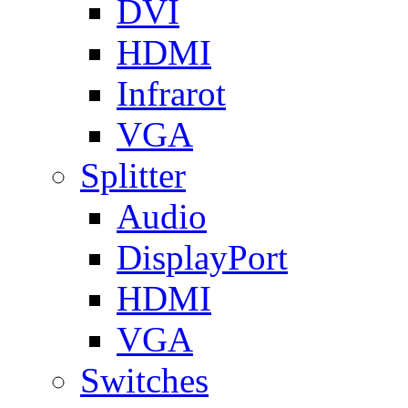
DVI
HDMI
Infrarot
VGA
Splitter
Audio
DisplayPort
HDMI
VGA
Switches