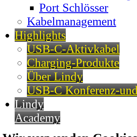
Port Schlösser
Kabelmanagement
Highlights
USB-C-Aktivkabel
Charging-Produkte
Über Lindy
USB-C Konferenz-und
Lindy
Academy