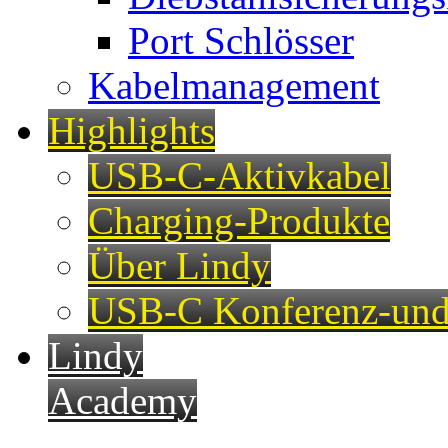
Port Schlösser
Kabelmanagement
Highlights
USB-C-Aktivkabel
Charging-Produkte
Über Lindy
USB-C Konferenz-und
Lindy
Academy