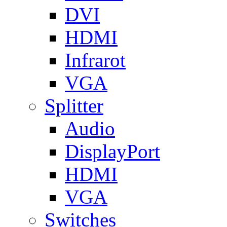
DVI
HDMI
Infrarot
VGA
Splitter
Audio
DisplayPort
HDMI
VGA
Switches