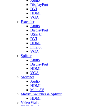
Audio
DisplayPort
DVI
HDMI
VGA
Extender
Audio
DisplayPort
USB-C
DVI
HDMI
Infrarot
VGA
Splitter
Audio
DisplayPort
HDMI
VGA
Switches
Audio
HDMI
Multi AV
Matrix, Switches & Splitter
HDMI
Video Walls