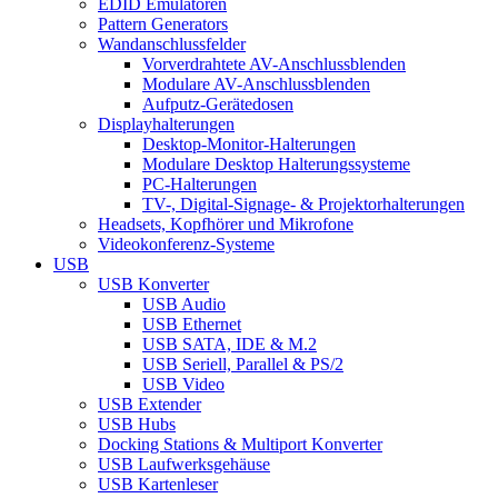
EDID Emulatoren
Pattern Generators
Wandanschlussfelder
Vorverdrahtete AV-Anschlussblenden
Modulare AV-Anschlussblenden
Aufputz-Gerätedosen
Displayhalterungen
Desktop-Monitor-Halterungen
Modulare Desktop Halterungssysteme
PC-Halterungen
TV-, Digital-Signage- & Projektorhalterungen
Headsets, Kopfhörer und Mikrofone
Videokonferenz-Systeme
USB
USB Konverter
USB Audio
USB Ethernet
USB SATA, IDE & M.2
USB Seriell, Parallel & PS/2
USB Video
USB Extender
USB Hubs
Docking Stations & Multiport Konverter
USB Laufwerksgehäuse
USB Kartenleser