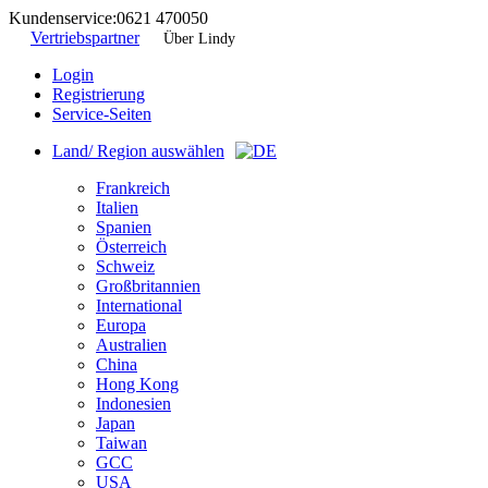
Kundenservice:
0621 470050
Vertriebspartner
Über Lindy
Login
Registrierung
Service-Seiten
Land/ Region auswählen
Frankreich
Italien
Spanien
Österreich
Schweiz
Großbritannien
International
Europa
Australien
China
Hong Kong
Indonesien
Japan
Taiwan
GCC
USA