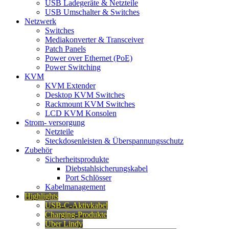
USB Ladegeräte & Netzteile
USB Umschalter & Switches
Netzwerk
Switches
Mediakonverter & Transceiver
Patch Panels
Power over Ethernet (PoE)
Power Switching
KVM
KVM Extender
Desktop KVM Switches
Rackmount KVM Switches
LCD KVM Konsolen
Strom- versorgung
Netzteile
Steckdosenleisten & Überspannungsschutz
Zubehör
Sicherheitsprodukte
Diebstahlsicherungskabel
Port Schlösser
Kabelmanagement
Highlights
USB-C-Aktivkabel
Charging-Produkte
Über Lindy