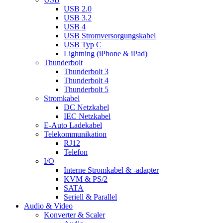
USB 2.0
USB 3.2
USB 4
USB Stromversorgungskabel
USB Typ C
Lightning (iPhone & iPad)
Thunderbolt
Thunderbolt 3
Thunderbolt 4
Thunderbolt 5
Stromkabel
DC Netzkabel
IEC Netzkabel
E-Auto Ladekabel
Telekommunikation
RJ12
Telefon
I/O
Interne Stromkabel & -adapter
KVM & PS/2
SATA
Seriell & Parallel
Audio & Video
Konverter & Scaler