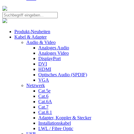
Produkt-Neuheiten
Kabel & Adapter
Audio & Video
Analoges Audio
Analoges Video
DisplayPort
DVI
HDMI
Optisches Audio (SPDIF)
VGA
Netzwerk
Cat.5e
Cat.6
Cat.6A
Cat.7
Cat.8.1
Adapter, Koppler & Stecker
Installationskabel
LWL / Fibre Optic
USB