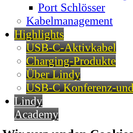
Port Schlösser
Kabelmanagement
Highlights
USB-C-Aktivkabel
Charging-Produkte
Über Lindy
USB-C Konferenz-und
Lindy
Academy