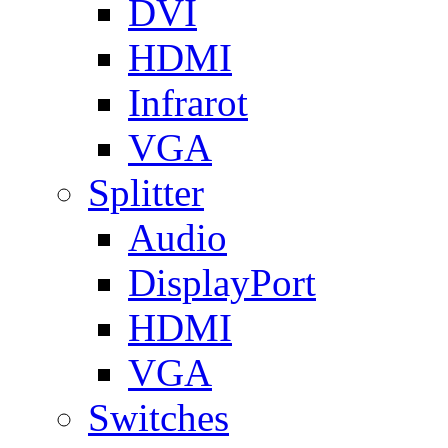
DVI
HDMI
Infrarot
VGA
Splitter
Audio
DisplayPort
HDMI
VGA
Switches