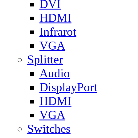
DVI
HDMI
Infrarot
VGA
Splitter
Audio
DisplayPort
HDMI
VGA
Switches