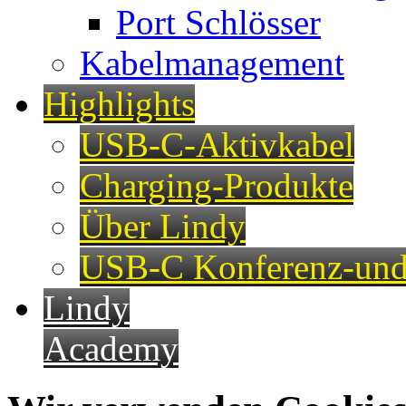
Port Schlösser
Kabelmanagement
Highlights
USB-C-Aktivkabel
Charging-Produkte
Über Lindy
USB-C Konferenz-und
Lindy
Academy