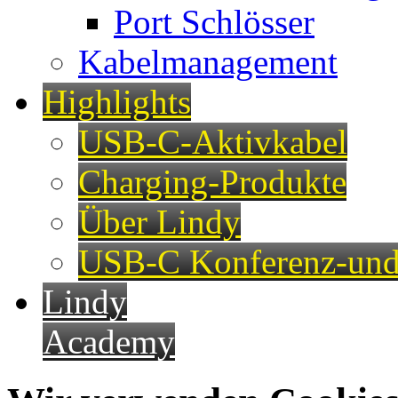
Port Schlösser
Kabelmanagement
Highlights
USB-C-Aktivkabel
Charging-Produkte
Über Lindy
USB-C Konferenz-und
Lindy
Academy