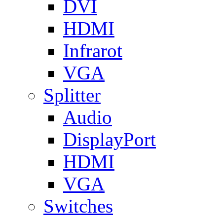
DVI
HDMI
Infrarot
VGA
Splitter
Audio
DisplayPort
HDMI
VGA
Switches