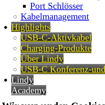
Port Schlösser
Kabelmanagement
Highlights
USB-C-Aktivkabel
Charging-Produkte
Über Lindy
USB-C Konferenz-und
Lindy
Academy