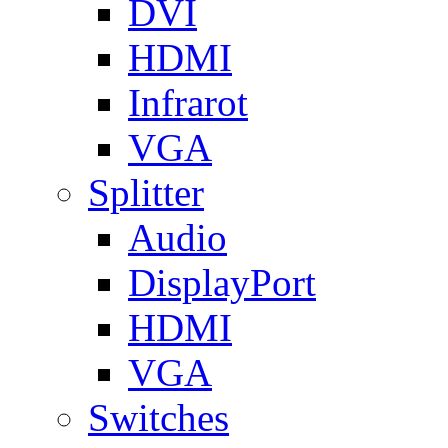
DVI
HDMI
Infrarot
VGA
Splitter
Audio
DisplayPort
HDMI
VGA
Switches