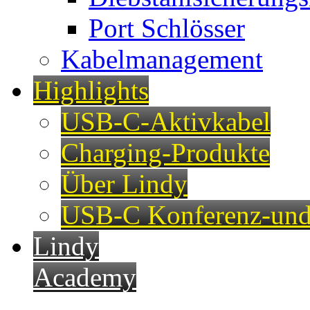
Port Schlösser
Kabelmanagement
Highlights
USB-C-Aktivkabel
Charging-Produkte
Über Lindy
USB-C Konferenz-und
Lindy
Academy