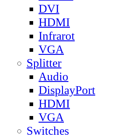
DVI
HDMI
Infrarot
VGA
Splitter
Audio
DisplayPort
HDMI
VGA
Switches