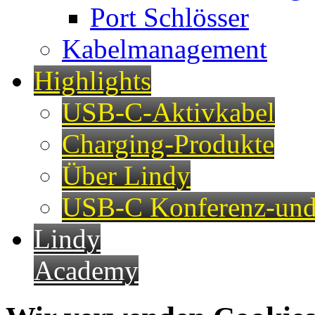
Port Schlösser
Kabelmanagement
Highlights
USB-C-Aktivkabel
Charging-Produkte
Über Lindy
USB-C Konferenz-und
Lindy
Academy