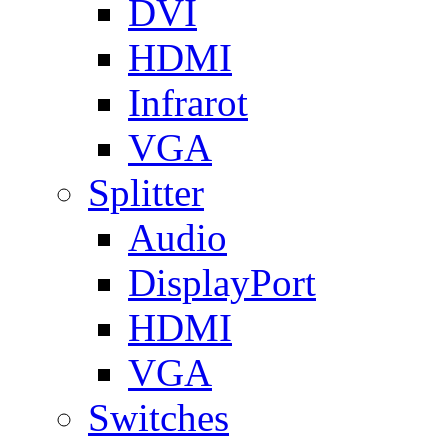
DVI
HDMI
Infrarot
VGA
Splitter
Audio
DisplayPort
HDMI
VGA
Switches