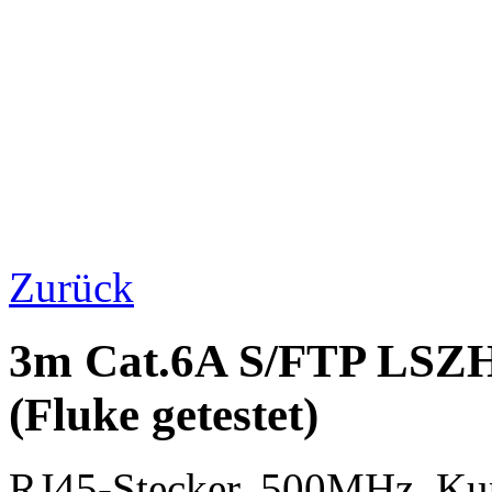
Zurück
3m Cat.6A S/FTP LSZH
(Fluke getestet)
RJ45-Stecker, 500MHz, K