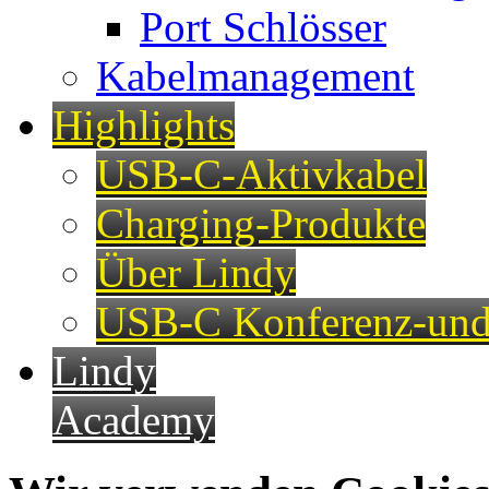
Port Schlösser
Kabelmanagement
Highlights
USB-C-Aktivkabel
Charging-Produkte
Über Lindy
USB-C Konferenz-und
Lindy
Academy