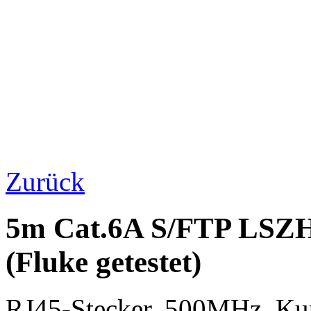
Zurück
5m Cat.6A S/FTP LSZH
(Fluke getestet)
RJ45-Stecker, 500MHz, K