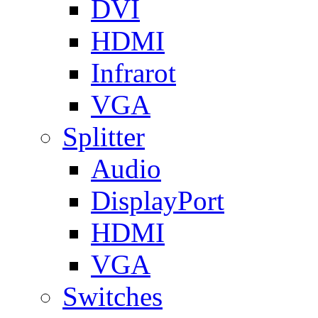
DVI
HDMI
Infrarot
VGA
Splitter
Audio
DisplayPort
HDMI
VGA
Switches