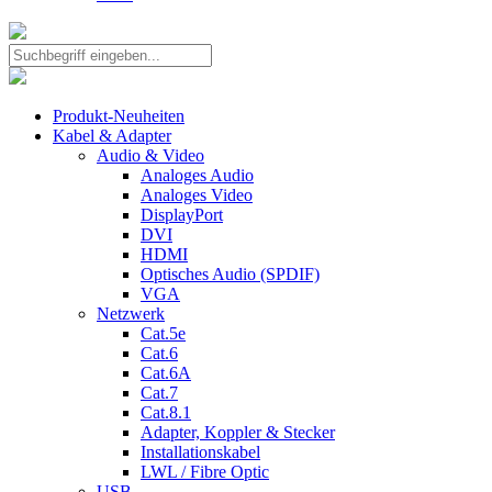
Produkt-Neuheiten
Kabel & Adapter
Audio & Video
Analoges Audio
Analoges Video
DisplayPort
DVI
HDMI
Optisches Audio (SPDIF)
VGA
Netzwerk
Cat.5e
Cat.6
Cat.6A
Cat.7
Cat.8.1
Adapter, Koppler & Stecker
Installationskabel
LWL / Fibre Optic
USB