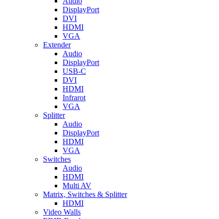
Audio
DisplayPort
DVI
HDMI
VGA
Extender
Audio
DisplayPort
USB-C
DVI
HDMI
Infrarot
VGA
Splitter
Audio
DisplayPort
HDMI
VGA
Switches
Audio
HDMI
Multi AV
Matrix, Switches & Splitter
HDMI
Video Walls