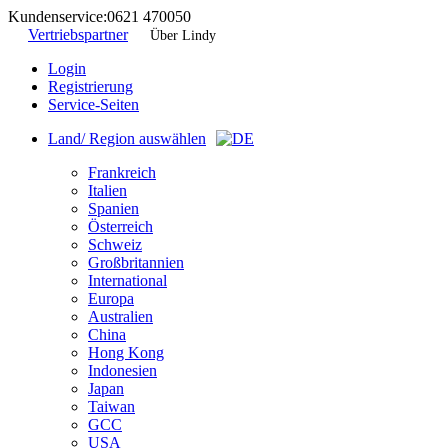
Kundenservice:
0621 470050
Vertriebspartner
Über Lindy
Login
Registrierung
Service-Seiten
Land/ Region auswählen
Frankreich
Italien
Spanien
Österreich
Schweiz
Großbritannien
International
Europa
Australien
China
Hong Kong
Indonesien
Japan
Taiwan
GCC
USA