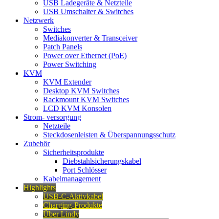
USB Ladegeräte & Netzteile
USB Umschalter & Switches
Netzwerk
Switches
Mediakonverter & Transceiver
Patch Panels
Power over Ethernet (PoE)
Power Switching
KVM
KVM Extender
Desktop KVM Switches
Rackmount KVM Switches
LCD KVM Konsolen
Strom- versorgung
Netzteile
Steckdosenleisten & Überspannungsschutz
Zubehör
Sicherheitsprodukte
Diebstahlsicherungskabel
Port Schlösser
Kabelmanagement
Highlights
USB-C-Aktivkabel
Charging-Produkte
Über Lindy