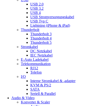
USB 2.0
USB 3.2
USB 4
USB Stromversorgungskabel
USB Typ C
Lightning (iPhone & iPad)
Thunderbolt
Thunderbolt 3
Thunderbolt 4
Thunderbolt 5
Stromkabel
DC Netzkabel
IEC Netzkabel
E-Auto Ladekabel
Telekommunikation
RJ12
Telefon
I/O
Interne Stromkabel & -adapter
KVM & PS/2
SATA
Seriell & Parallel
Audio & Video
Konverter & Scaler