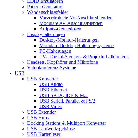
EDID Emulatoren
Pattern Generators
Wandanschlussfelder
Vorverdrahtete AV-Anschlussblenden
Modulare AV-Anschlussblenden
Aufputz-Gerätedosen
Displayhalterungen
Desktop-Monitor-Halterungen
Modulare Desktop Halterungssysteme
PC-Halterungen
TV-, Digital-Signage- & Projektorhalterungen
Headsets, Kopfhörer und Mikrofone
Videokonferenz-Systeme
USB
USB Konverter
USB Audio
USB Ethernet
USB SATA, IDE & M.2
USB Seriell, Parallel & PS/2
USB Video
USB Extender
USB Hubs
Docking Stations & Multiport Konverter
USB Laufwerksgehäuse
USB Kartenleser