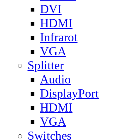
DVI
HDMI
Infrarot
VGA
Splitter
Audio
DisplayPort
HDMI
VGA
Switches