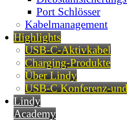
Port Schlösser
Kabelmanagement
Highlights
USB-C-Aktivkabel
Charging-Produkte
Über Lindy
USB-C Konferenz-und
Lindy
Academy